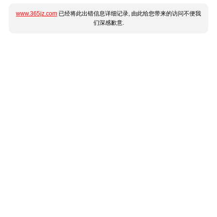
www.365jz.com
已经将此出错信息详细记录, 由此给您带来的访问不便我
们深感歉意.