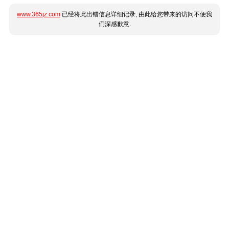
www.365jz.com
已经将此出错信息详细记录, 由此给您带来的访问不便我
们深感歉意.