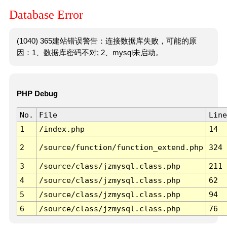
Database Error
(1040) 365建站错误警告：连接数据库失败，可能的原
因：1、数据库密码不对; 2、mysql未启动。
PHP Debug
No.
File
Line
1
/index.php
14
2
/source/function/function_extend.php
324
3
/source/class/jzmysql.class.php
211
4
/source/class/jzmysql.class.php
62
5
/source/class/jzmysql.class.php
94
6
/source/class/jzmysql.class.php
76