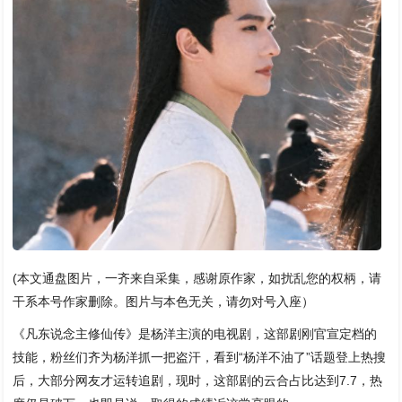
(本文通盘图片，一齐来自采集，感谢原作家，如扰乱您的权柄，请
干系本号作家删除。图片与本色无关，请勿对号入座）
《凡东说念主修仙传》是杨洋主演的电视剧，这部剧刚官宣定档的
技能，粉丝们齐为杨洋抓一把盗汗，看到“杨洋不油了”话题登上热搜
后，大部分网友才运转追剧，现时，这部剧的云合占比达到7.7，热