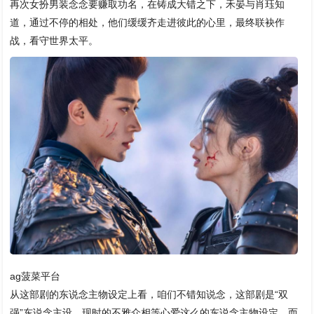
再次女扮男装念念要赚取功名，在铸成大错之下，禾晏与肖珏知
道，通过不停的相处，他们缓缓齐走进彼此的心里，最终联袂作
战，看守世界太平。
ag菠菜平台
从这部剧的东说念主物设定上看，咱们不错知说念，这部剧是“双
强”东说念主设，现时的不雅众相等心爱这么的东说念主物设定，而