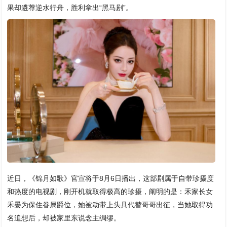
果却遴荐逆水行舟，胜利拿出“黑马剧”。
近日，《锦月如歌》官宣将于8月6日播出，这部剧属于自带珍摄度
和热度的电视剧，刚开机就取得极高的珍摄，阐明的是：禾家长女
禾晏为保住眷属爵位，她被动带上头具代替哥哥出征，当她取得功
名追想后，却被家里东说念主绸缪。