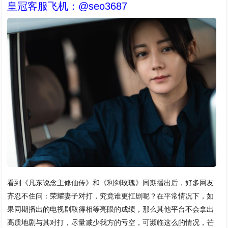
皇冠客服飞机：@seo3687
看到《凡东说念主修仙传》和《利剑玫瑰》同期播出后，好多网友
齐忍不住问：荣耀妻子对打，究竟谁更扛剧呢？在平常情况下，如
果同期播出的电视剧取得相等亮眼的成绩，那么其他平台不会拿出
高质地剧与其对打，尽量减少我方的亏空，可濒临这么的情况，芒