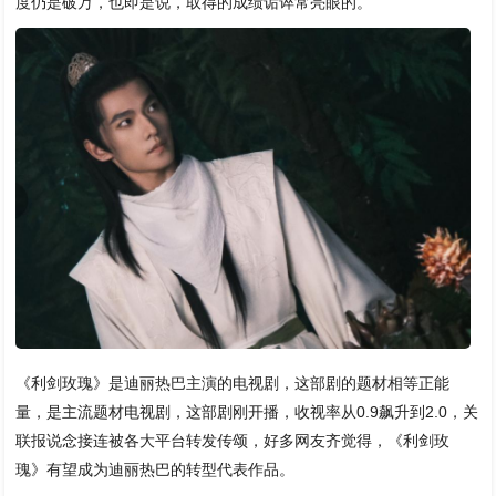
度仍是破万，也即是说，取得的成绩诟谇常亮眼的。
《利剑玫瑰》是迪丽热巴主演的电视剧，这部剧的题材相等正能
量，是主流题材电视剧，这部剧刚开播，收视率从0.9飙升到2.0，关
联报说念接连被各大平台转发传颂，好多网友齐觉得，《利剑玫
瑰》有望成为迪丽热巴的转型代表作品。