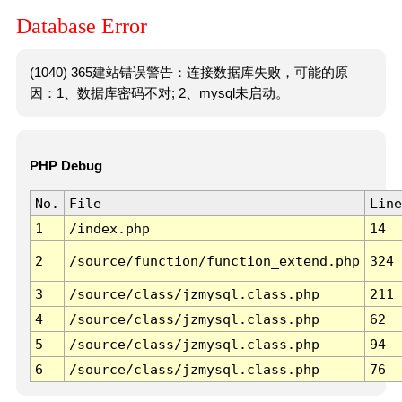
Database Error
(1040) 365建站错误警告：连接数据库失败，可能的原
因：1、数据库密码不对; 2、mysql未启动。
PHP Debug
No.
File
Line
1
/index.php
14
2
/source/function/function_extend.php
324
3
/source/class/jzmysql.class.php
211
4
/source/class/jzmysql.class.php
62
5
/source/class/jzmysql.class.php
94
6
/source/class/jzmysql.class.php
76