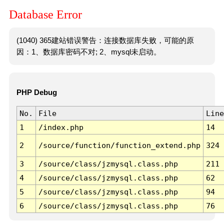
Database Error
(1040) 365建站错误警告：连接数据库失败，可能的原
因：1、数据库密码不对; 2、mysql未启动。
PHP Debug
No.
File
Line
1
/index.php
14
2
/source/function/function_extend.php
324
3
/source/class/jzmysql.class.php
211
4
/source/class/jzmysql.class.php
62
5
/source/class/jzmysql.class.php
94
6
/source/class/jzmysql.class.php
76