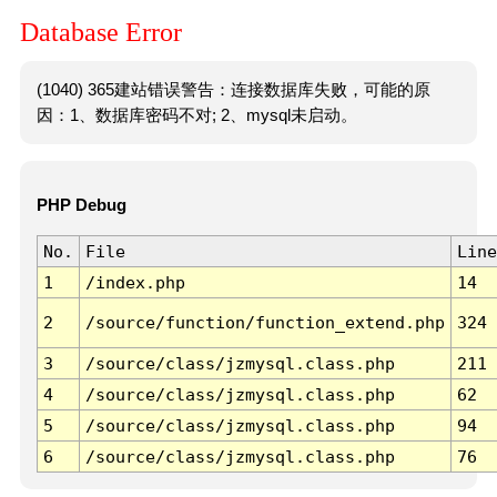
Database Error
(1040) 365建站错误警告：连接数据库失败，可能的原
因：1、数据库密码不对; 2、mysql未启动。
PHP Debug
No.
File
Line
1
/index.php
14
2
/source/function/function_extend.php
324
3
/source/class/jzmysql.class.php
211
4
/source/class/jzmysql.class.php
62
5
/source/class/jzmysql.class.php
94
6
/source/class/jzmysql.class.php
76