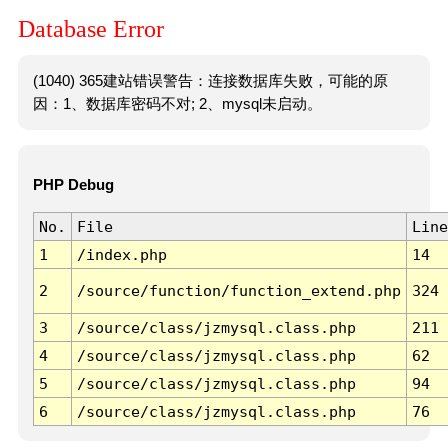
Database Error
(1040) 365建站错误警告：连接数据库失败，可能的原
因：1、数据库密码不对; 2、mysql未启动。
PHP Debug
No.
File
Line
1
/index.php
14
2
/source/function/function_extend.php
324
3
/source/class/jzmysql.class.php
211
4
/source/class/jzmysql.class.php
62
5
/source/class/jzmysql.class.php
94
6
/source/class/jzmysql.class.php
76