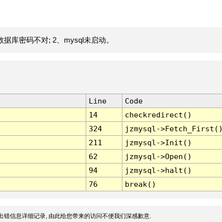
据库密码不对; 2、mysql未启动。
Line
Code
14
checkredirect()
324
jzmysql->Fetch_First(
211
jzmysql->Init()
62
jzmysql->Open()
94
jzmysql->halt()
76
break()
出错信息详细记录, 由此给您带来的访问不便我们深感歉意.