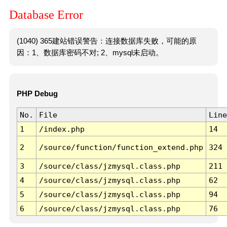
Database Error
(1040) 365建站错误警告：连接数据库失败，可能的原
因：1、数据库密码不对; 2、mysql未启动。
PHP Debug
No.
File
Line
1
/index.php
14
2
/source/function/function_extend.php
324
3
/source/class/jzmysql.class.php
211
4
/source/class/jzmysql.class.php
62
5
/source/class/jzmysql.class.php
94
6
/source/class/jzmysql.class.php
76