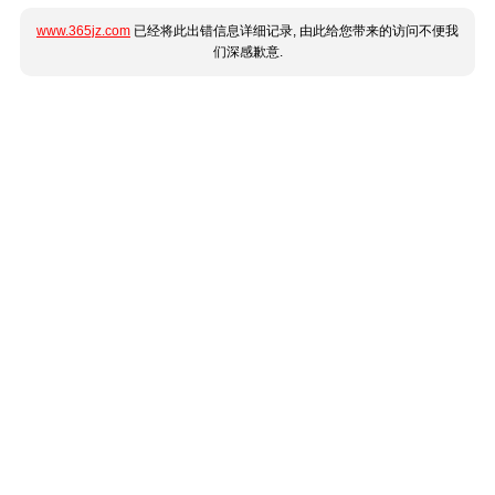
www.365jz.com
已经将此出错信息详细记录, 由此给您带来的访问不便我
们深感歉意.