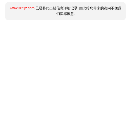
www.365jz.com
已经将此出错信息详细记录, 由此给您带来的访问不便我
们深感歉意.