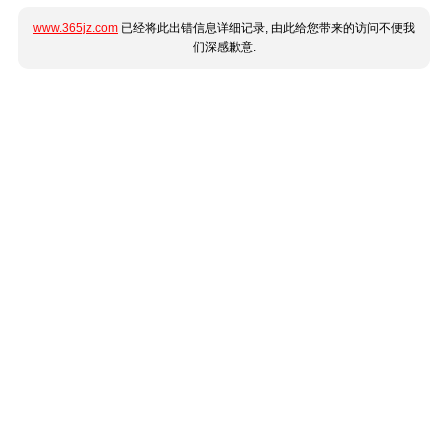
www.365jz.com
已经将此出错信息详细记录, 由此给您带来的访问不便我
们深感歉意.