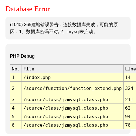
Database Error
(1040) 365建站错误警告：连接数据库失败，可能的原
因：1、数据库密码不对; 2、mysql未启动。
PHP Debug
No.
File
Line
1
/index.php
14
2
/source/function/function_extend.php
324
3
/source/class/jzmysql.class.php
211
4
/source/class/jzmysql.class.php
62
5
/source/class/jzmysql.class.php
94
6
/source/class/jzmysql.class.php
76