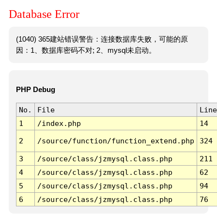
Database Error
(1040) 365建站错误警告：连接数据库失败，可能的原
因：1、数据库密码不对; 2、mysql未启动。
PHP Debug
No.
File
Line
1
/index.php
14
2
/source/function/function_extend.php
324
3
/source/class/jzmysql.class.php
211
4
/source/class/jzmysql.class.php
62
5
/source/class/jzmysql.class.php
94
6
/source/class/jzmysql.class.php
76