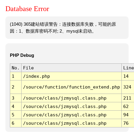
Database Error
(1040) 365建站错误警告：连接数据库失败，可能的原
因：1、数据库密码不对; 2、mysql未启动。
PHP Debug
No.
File
Line
1
/index.php
14
2
/source/function/function_extend.php
324
3
/source/class/jzmysql.class.php
211
4
/source/class/jzmysql.class.php
62
5
/source/class/jzmysql.class.php
94
6
/source/class/jzmysql.class.php
76