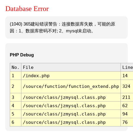
Database Error
(1040) 365建站错误警告：连接数据库失败，可能的原
因：1、数据库密码不对; 2、mysql未启动。
PHP Debug
No.
File
Line
1
/index.php
14
2
/source/function/function_extend.php
324
3
/source/class/jzmysql.class.php
211
4
/source/class/jzmysql.class.php
62
5
/source/class/jzmysql.class.php
94
6
/source/class/jzmysql.class.php
76