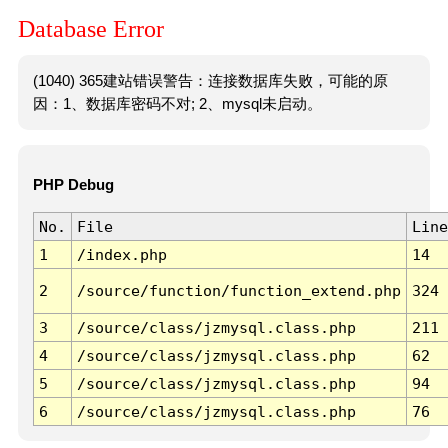
Database Error
(1040) 365建站错误警告：连接数据库失败，可能的原
因：1、数据库密码不对; 2、mysql未启动。
PHP Debug
No.
File
Line
1
/index.php
14
2
/source/function/function_extend.php
324
3
/source/class/jzmysql.class.php
211
4
/source/class/jzmysql.class.php
62
5
/source/class/jzmysql.class.php
94
6
/source/class/jzmysql.class.php
76