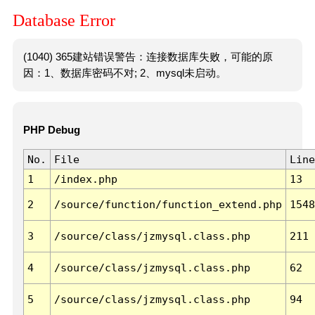
Database Error
(1040) 365建站错误警告：连接数据库失败，可能的原
因：1、数据库密码不对; 2、mysql未启动。
PHP Debug
No.
File
Line
1
/index.php
13
2
/source/function/function_extend.php
1548
3
/source/class/jzmysql.class.php
211
4
/source/class/jzmysql.class.php
62
5
/source/class/jzmysql.class.php
94