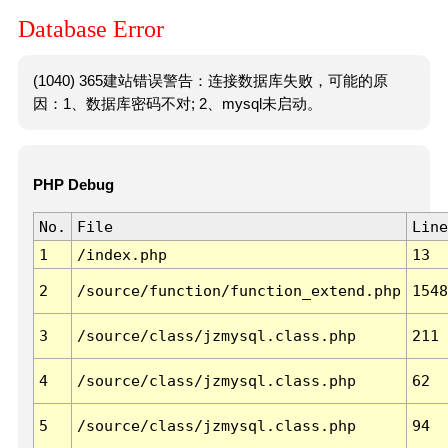
Database Error
(1040) 365建站错误警告：连接数据库失败，可能的原
因：1、数据库密码不对; 2、mysql未启动。
PHP Debug
No.
File
Line
1
/index.php
13
2
/source/function/function_extend.php
1548
3
/source/class/jzmysql.class.php
211
4
/source/class/jzmysql.class.php
62
5
/source/class/jzmysql.class.php
94