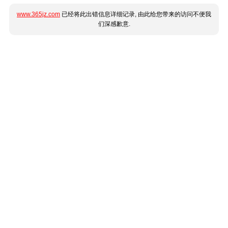
www.365jz.com
已经将此出错信息详细记录, 由此给您带来的访问不便我
们深感歉意.