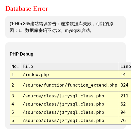
Database Error
(1040) 365建站错误警告：连接数据库失败，可能的原
因：1、数据库密码不对; 2、mysql未启动。
PHP Debug
No.
File
Line
1
/index.php
14
2
/source/function/function_extend.php
324
3
/source/class/jzmysql.class.php
211
4
/source/class/jzmysql.class.php
62
5
/source/class/jzmysql.class.php
94
6
/source/class/jzmysql.class.php
76