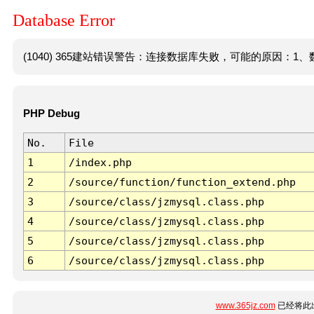
Database Error
(1040) 365建站错误警告：连接数据库失败，可能的原因：1、数
PHP Debug
No.
File
1
/index.php
2
/source/function/function_extend.php
3
/source/class/jzmysql.class.php
4
/source/class/jzmysql.class.php
5
/source/class/jzmysql.class.php
6
/source/class/jzmysql.class.php
www.365jz.com
已经将此