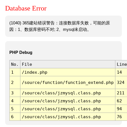
Database Error
(1040) 365建站错误警告：连接数据库失败，可能的原
因：1、数据库密码不对; 2、mysql未启动。
PHP Debug
No.
File
Line
1
/index.php
14
2
/source/function/function_extend.php
324
3
/source/class/jzmysql.class.php
211
4
/source/class/jzmysql.class.php
62
5
/source/class/jzmysql.class.php
94
6
/source/class/jzmysql.class.php
76